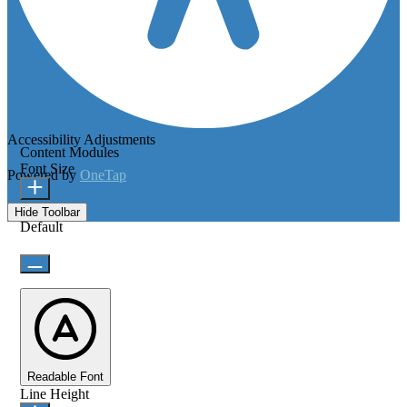
Accessibility Adjustments
Content Modules
Font Size
Powered by
OneTap
Hide Toolbar
Default
Readable Font
Line Height