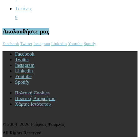
Τι κάνω;
9
Ακολουθήστε μας
Facebook
Twitter
Instagram
Linkedin
Youtube
Spotify
Facebook
Twitter
Instagram
Linkedin
Youtube
Spotify
Πολιτική Cookies
Πολιτική Απορρήτου
Χάρτης Ιστότοπου
© 2004–2026 Γιώργος Φούρλας
All Rights Reserved