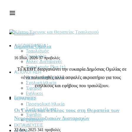
Εκδηλώσεις
ΛΟΓΟΘΕΡΑΠΕΙΑ
Δημόσια Ομιλία
Τραυλισμός
Ταχυλαλία
16 Ιούλ, 2026
37 προβολές
Άλλες Διαταραχές
Τραυλισμός Plus (+)
Το ΚΕΘΤ διοργανώνει την ευκαιρία Δημόσιας Ομιλίας σε
ΑΞΙΟΛΟΓΗΣΗ
ένα πολυπληθές αλλά ασφαλές ακροατήριο για τους
Προσχολική Ηλικία
Σχολική Ηλικία
ενηλίκους και εφήβους που τραυλίζουν.
‘Εφηβοι
Ενήλικοι
Ενημερώσεις
ΘΕΡΑΠΕΙΕΣ
Προσχολική Ηλικία
Σχολική Ηλικία
Οι Γονείς και ο Ρόλος τους στη Θεραπεία των
‘Εφηβοι
Νευροαναπτυξιακών Διαταραχών
Ενήλικοι
ΕΚΠΑΙΔΕΥΣΕΙΣ
22 Δεκ, 2025
341 προβολές
ΑΡΘΡΑ