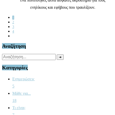
ένα πολυπληθές αλλά ασφαλές ακροατήριο για τους
ενηλίκους και εφήβους που τραυλίζουν.
1
2
3
4
Αναζήτηση
➜
Κατηγορίες
Ενημερώσεις
5
Μάθε για...
18
Τι είναι;
7