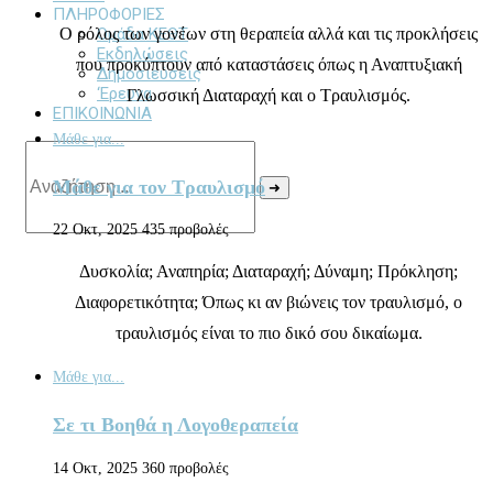
ΠΛΗΡΟΦΟΡΙΕΣ
Ο ρόλος των γονέων στη θεραπεία αλλά και τις προκλήσεις
Ομάδα ΚΕΘΤ
Εκδηλώσεις
που προκύπτουν από καταστάσεις όπως η Αναπτυξιακή
Δημοσιεύσεις
‘Ερευνα
Γλωσσική Διαταραχή και ο Τραυλισμός.
ΕΠΙΚΟΙΝΩΝΙΑ
Μάθε για...
Μάθε για τον Τραυλισμό
➜
22 Οκτ, 2025
435 προβολές
Δυσκολία; Αναπηρία; Διαταραχή; Δύναμη; Πρόκληση;
Διαφορετικότητα; Όπως κι αν βιώνεις τον τραυλισμό, ο
τραυλισμός είναι το πιο δικό σου δικαίωμα.
Μάθε για...
Σε τι Βοηθά η Λογοθεραπεία
14 Οκτ, 2025
360 προβολές