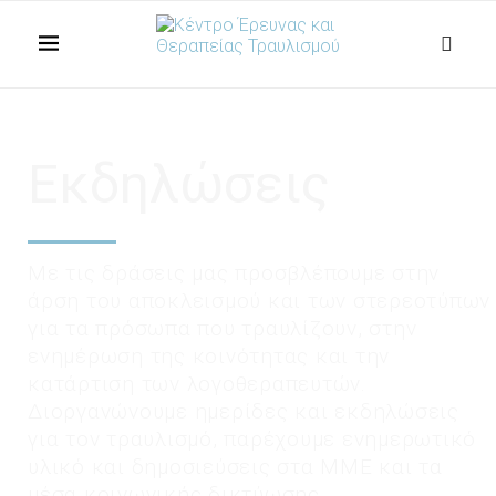
Εκδηλώσεις
Με τις δράσεις μας προσβλέπουμε στην
άρση του αποκλεισμού και των στερεοτύπων
για τα πρόσωπα που τραυλίζουν, στην
ενημέρωση της κοινότητας και την
κατάρτιση των λογοθεραπευτών.
Διοργανώνουμε ημερίδες και εκδηλώσεις
για τον τραυλισμό, παρέχουμε ενημερωτικό
υλικό και δημοσιεύσεις στα ΜΜΕ και τα
μέσα κοινωνικής δικτύωσης.