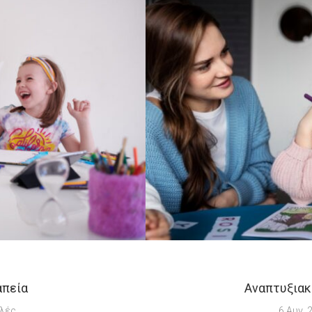
απεία
Αναπτυξιακ
λές
6 Αυγ, 