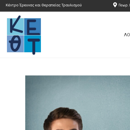
Κέντρο Έρευνας και Θεραπείας Τραυλισμού
Γεωρ. 
ΛΟ