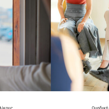
λίκους
Ομαδική