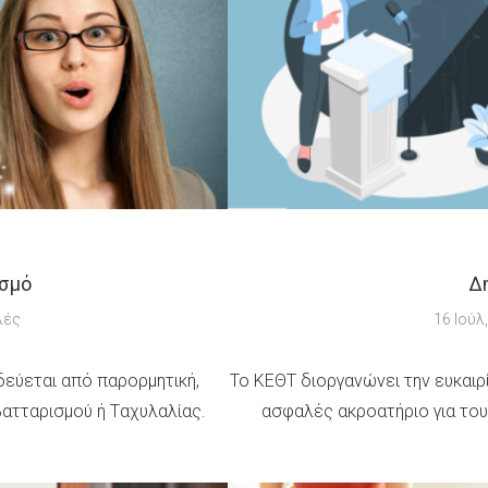
ισμό
Δ
λές
16 Ιούλ
οδεύεται από παρορμητική,
Το ΚΕΘΤ διοργανώνει την ευκαιρ
Bατταρισμού ή Tαχυλαλίας.
ασφαλές ακροατήριο για του