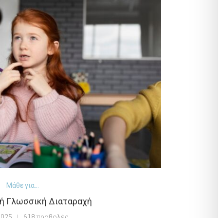
Μάθε για...
ή Γλωσσική Διαταραχή
2025
618 προβολές