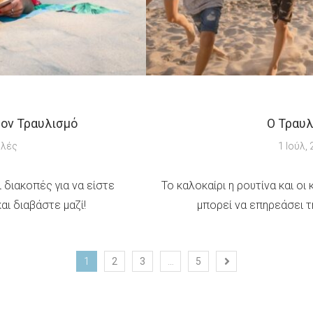
τον Τραυλισμό
Ο Τραυλ
ολές
1 Ιούλ,
 διακοπές για να είστε
Το καλοκαίρι η ρουτίνα και ο
αι διαβάστε μαζί!
μπορεί να επηρεάσει τη
1
2
3
…
5