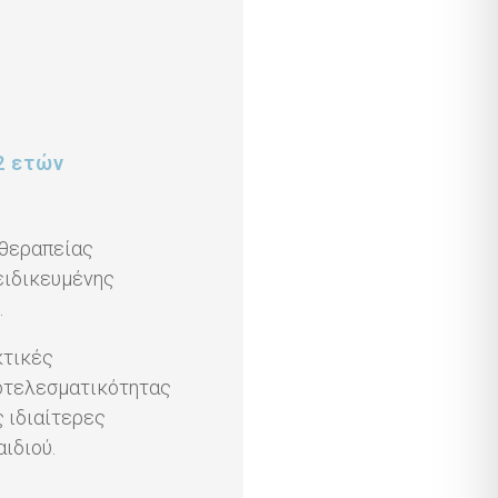
12 ετών
 θεραπείας
ειδικευμένης
.
κτικές
οτελεσματικότητας
ς ιδιαίτερες
ιδιού.