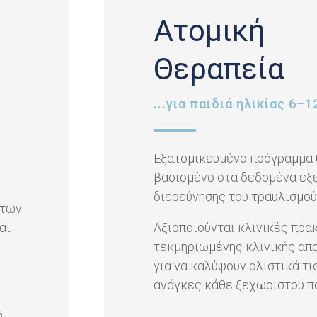
Ατομική
Θεραπεία
...για παιδιά ηλικίας 6–
Εξατομικευμένο πρόγραμμα
βασισμένο στα δεδομένα εξ
διερεύνησης του τραυλισμού
 των
αι
Αξιοποιούνται κλινικές πρα
τεκμηριωμένης κλινικής απ
για να καλύψουν ολιστικά τι
ανάγκες κάθε ξεχωριστού πα
ή