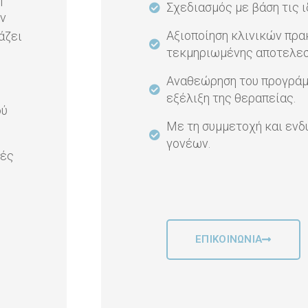
Σχεδιασμός με βάση τις ι
υν
Αξιοποίηση κλινικών πρ
άζει
τεκμηριωμένης αποτελεσ
Αναθεώρηση του προγράμ
εξέλιξη της θεραπείας.
ού
Με τη συμμετοχή και εν
γονέων.
κές
ΕΠΙΚΟΙΝΩΝΙΑ