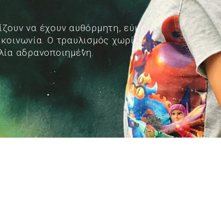
ίζουν να έχουν αυθόρμητη, εύκολη,
ικοινωνία. Ο τραυλισμός χωρίς
ολία αδρανοποιημένη.